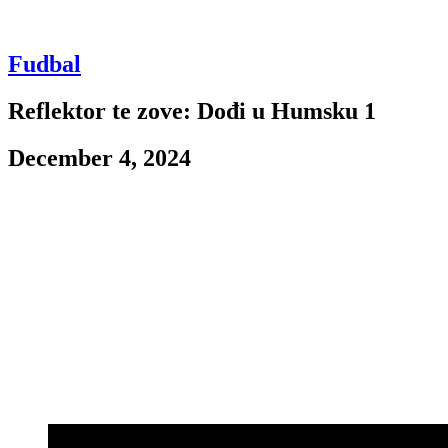
Fudbal
Reflektor te zove: Dođi u Humsku 1
December 4, 2024
Radna nedelja donela je potres u fudbalskom klubu. Taman kada su
mnogi pomislili da stvari kreću na bolje i da se sinergija između
navijača i uprave vraća, posebno nakon što se Partizan vratio
pobedama posle dva remija pred svojim navijačima, dogodio se novi
skandal. Za početak, neki stavovi Predraga Mijatovića nisu naišli na
odobravanje među navijačima, a zatim se desio još jedan incident u
kojem je on bio akter. Razgovor nakon utakmice u subotu sa Savom
Miloševićem naterao je nekadašnju “devetku” i povratnika na klupu
crno-belih da “podigne sidro” i podnese ostavku. Inicijalna kapisla
bilo je njegovo uvođenje Marka Kerkeza u igru, a verovatno ste
upoznati sa razlozima problema vezanim za ovog igrača, koji su
izneti u klupskom saopštenju u ponedeljak.