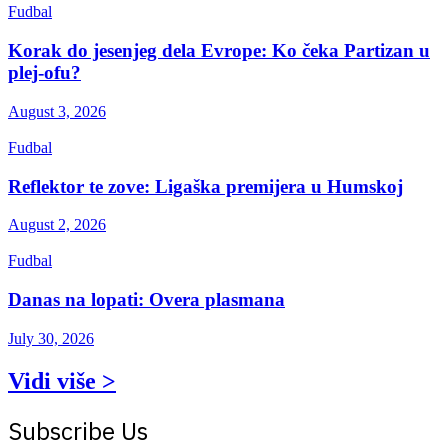
Fudbal
Korak do jesenjeg dela Evrope: Ko čeka Partizan u
plej-ofu?
August 3, 2026
Fudbal
Reflektor te zove: Ligaška premijera u Humskoj
August 2, 2026
Fudbal
Danas na lopati: Overa plasmana
July 30, 2026
Vidi više >
Subscribe Us