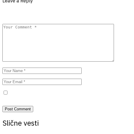
Leave a Reply
Your email address will not be published.
Required fields are
marked
*
Save my name, email, and website in this browser for the next
time I comment.
Slične vesti