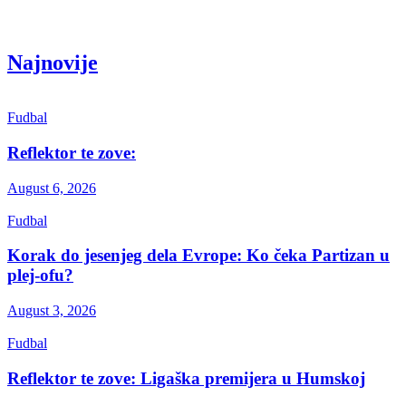
Get the latest creative news from Atlas magazine
Najnovije
Fudbal
Reflektor te zove:
August 6, 2026
Fudbal
Korak do jesenjeg dela Evrope: Ko čeka Partizan u
plej-ofu?
August 3, 2026
Fudbal
Reflektor te zove: Ligaška premijera u Humskoj