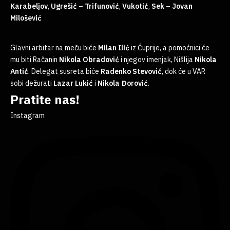
Karabeljov
,
Ugrešić
–
Trifunović
,
Vukotić
,
Sek
–
Jovan
Milošević
Glavni arbitar na meču biće
Milan
Ilić
iz Ćuprije, a pomoćnici će
mu biti Račanin
Nikola
Obradović
i njegov imenjak, Nišlija
Nikola
Antić
. Delegat susreta biće
Radenko
Stevović
, dok će u VAR
sobi dežurati
Lazar
Lukić
i
Nikola
Đorović
.
Pratite nas!
Instagram