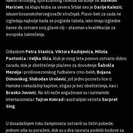
Nakon letošnjeg sporazumnog raskida saradnje sa
Slavkom
Marićem
, na klupu kluba sa severa Srbije seo je
Darije
Kalezić
,
iskusni bosanskohercegovački stručnjak. Plavo-beli za sada ne
izgledaju najbolje kada se pogleda tabela, iako imaju izgledne
šanse da ostvare svoj glavni cilj – plasman u kvalifikacije za
evropska takmičenja.
Odlaskom
Petra
Stanića
,
Viktora
Radojevića
,
Miloša
Pantovića
i
Veljka
Ilića
, klub je ovog leta ponovo ostvario dobru
zaradu, dok je obeštećenje plaćeno za dovođenje
Šabolča
Mezeija
i prošlosezonskog fudbalera crno-belih,
Bojana
Dimovskog
.
Slobodan
Urošević
, još jedno poznato lice iz
Humske i nekadašnji kapiten, stigao je bez obeštećenja, kao i
Branko
Jovović
. Na isti način angažovani su i surinamski
internacionalac
Tajron
Konrad
i australijski vezista
Sarpret
Sing
.
U dosadašnjem toku šampionata ostvarili su četiri pobede,
jednom više su poraženi, dok su u dva navrata podelili bodove sa