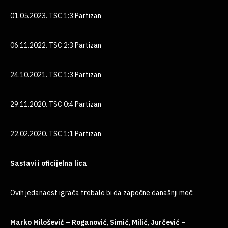
01.05.2023. TSC 1:3 Partizan
06.11.2022. TSC 2:3 Partizan
24.10.2021. TSC 1:3 Partizan
29.11.2020. TSC 0:4 Partizan
22.02.2020. TSC 1:1 Partizan
Sastavi i oficijelna lica
Ovih jedanaest igrača trebalo bi da započne današnji meč:
Marko
Milošević
–
Roganović
,
Simić
,
Milić
,
Jurčević
–