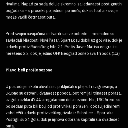
rivalima. Napad za sada deluje skromno, sa jedanaest postignutih
pogodaka – u proseku po jednom po meču, dok su loptu iz svoje
mreže vadili četrnaest puta.
Pred svojim navijačima ostvarili su sve pobede – minimalno su
savladali Mladost i Novi Pazar, Spartak su dobili uz gol više, dok je
u duelu protiv Radničkog bilo 2:1. Protiv Javor Matisa odigrali su
nerešeno 2:2, dok je jedino OFK Beograd odneo sva tri boda (1:3).
Plavo-beli prošle sezone
U poslednjem kolu uhvatili su priključak u plej-of razigravanju, a
ukupno su ostvarili dvanaest pobeda, pet remija i trinaest poraza,
uz gol-razliku 47:44 u regularnom delu sezone. Na „TSC Areni“ su
po sedam puta bili bolji od protivnika i poraženi, dok su jedini remi
zabeležili u duelu protiv velikog rivala iz Subotice – Spartaka.
Postigli su 24 gola, dok je njihova odbrana kapitulirala dvadeset
puta.