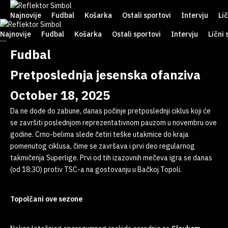
Najnovije
Fudbal
Košarka
Ostali sportovi
Intervju
Lič
Najnovije
Fudbal
Košarka
Ostali sportovi
Intervju
Lični 
Fudbal
Pretposlednja jesenska ofanziva
October 18, 2025
Da ne dođe do zabune, danas počinje pretposlednji ciklus koji će
se završiti poslednjom reprezentativnom pauzom u novembru ove
godine. Crno-belima slede četiri teške utakmice do kraja
pomenutog ciklusa, čime se završava i prvi deo regularnog
takmičenja Superlige. Prvi od tih izazovnih mečeva igra se danas
(od 18:30) protiv TSC-a na gostovanju u Bačkoj Topoli.
Topolčani ove sezone