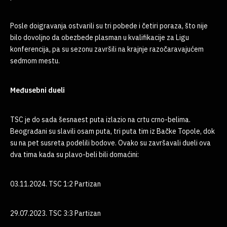
Posle doigravanja ostvarili su tri pobede i četiri poraza, što nije
bilo dovoljno da obezbede plasman u kvalifikacije za Ligu
konferencija, pa su sezonu završili na krajnje razočaravajućem
sedmom mestu.
Međusebni dueli
TSC je do sada šesnaest puta izlazio na crtu crno-belima.
Beograđani su slavili osam puta, tri puta tim iz Bačke Topole, dok
su na pet susreta podelili bodove. Ovako su završavali dueli ova
dva tima kada su plavo-beli bili domaćini:
03.11.2024. TSC 1:2 Partizan
29.07.2023. TSC 3:3 Partizan