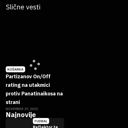
Slične vesti
KOŠARKA
Partizanov On/Off
rating na utakmici
protiv Panatinaikosa na
strani
NOVEMBER 25, 2025
Najnovije
FUDBAL
Reflektor te