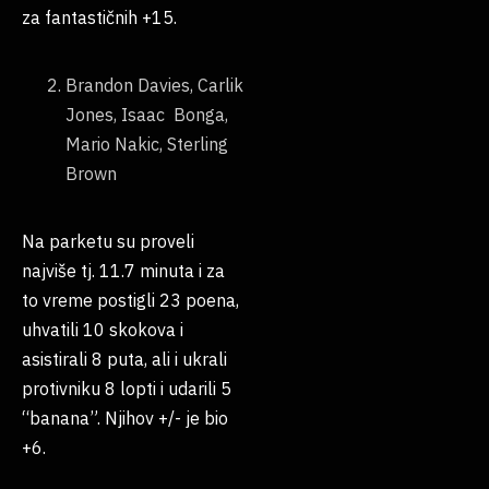
za fantastičnih +15.
Brandon Davies, Carlik
Jones, Isaac Bonga,
Mario Nakic, Sterling
Brown
Na parketu su proveli
najviše tj. 11.7 minuta i za
to vreme postigli 23 poena,
uhvatili 10 skokova i
asistirali 8 puta, ali i ukrali
protivniku 8 lopti i udarili 5
“banana”. Njihov +/- je bio
+6.