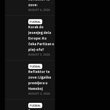
zove:
AUGUST 6, 2026
FUDBAL
Korak do
jesenjeg dela
Evrope: Ko
čeka Partizan u
plej-ofu?
AUGUST 3, 2026
FUDBAL
Reflektor te
zove: Ligaška
premijera u
Humskoj
AUGUST 2, 2026
FUDBAL