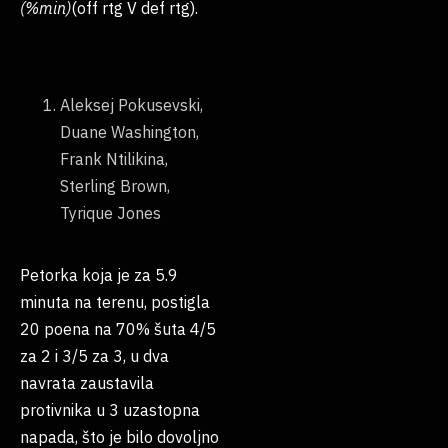
(%min)
(off rtg V def rtg).
Aleksej Pokusevski,
Duane Washington,
Frank Ntilikina,
Sterling Brown,
Tyrique Jones
Petorka koja je za 5.9
minuta na terenu, postigla
20 poena na 70% šuta 4/5
za 2 i 3/5 za 3, u dva
navrata zaustavila
protivnika u 3 uzastopna
napada, što je bilo dovoljno