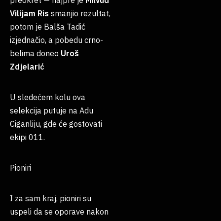
preokret — najpre je
Milvud
Vilijam
Ris
smanjio rezultat,
potom je Balša Tadić
izjednačio, a pobedu crno-
belima doneo
Uroš
Zdjelarić
U sledećem kolu ova
selekcija putuje na Adu
Ciganliju, gde će gostovati
ekipi 011.
Pioniri
I za sam kraj, pioniri su
uspeli da se oporave nakon