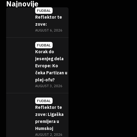
Najnovije
FUDBAL
Reflektor te
zove:
AUGUST 6, 2026
FUDBAL
Korak do
jesenjeg dela
Evrope: Ko
čeka Partizan u
plej-ofu?
AUGUST 3, 2026
FUDBAL
Reflektor te
zove: Ligaška
premijera u
Humskoj
AUGUST 2, 2026