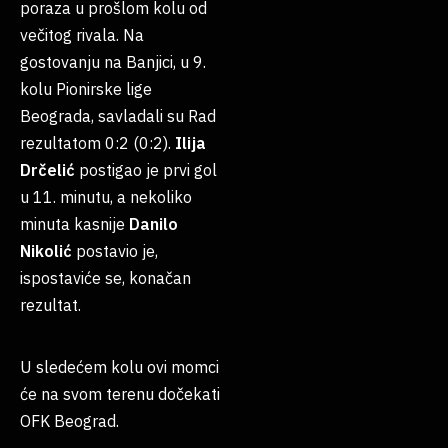
poraza u prošlom kolu od
večitog rivala. Na
gostovanju na Banjici, u 9.
kolu Pionirske lige
Beograda, savladali su Rad
rezultatom 0:2 (0:2).
Ilija
Drčelić
postigao je prvi gol
u 11. minutu, a nekoliko
minuta kasnije
Danilo
Nikolić
postavio je,
ispostaviće se, konačan
rezultat.
U sledećem kolu ovi momci
će na svom terenu dočekati
OFK Beograd.