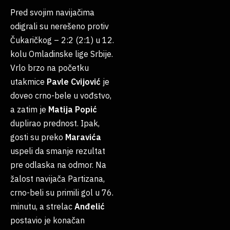
Pred svojim navijačima
odigrali su nerešeno protiv
Čukaričkog – 2:2 (2:1) u 12.
kolu Omladinske lige Srbije.
Vrlo brzo na početku
utakmice
Pavle
Cvijović
je
doveo crno-bele u vođstvo,
a zatim je
Matija
Popić
duplirao prednost. Ipak,
gosti su preko
Maravića
uspeli da smanje rezultat
pre odlaska na odmor. Na
žalost navijača Partizana,
crno-beli su primili gol u 76.
minutu, a strelac
Anđelić
postavio je konačan