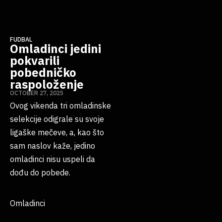
FUDBAL
Omladinci jedini
pokvarili
pobedničko
raspoloženje
OCTOBER 27, 2025
Ovog vikenda tri omladinske
selekcije odigrale su svoje
ligaške mečeve, a, kao što
sam naslov kaže, jedino
omladinci nisu uspeli da
dođu do pobede.
Omladinci