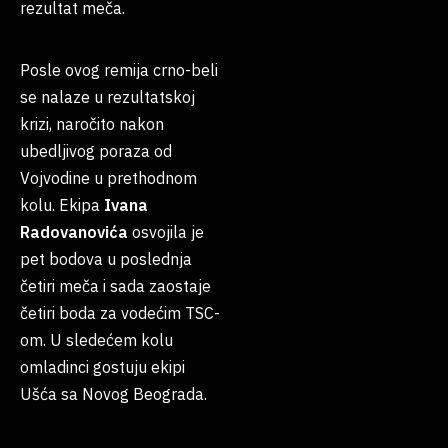
rezultat meča.
Posle ovog remija crno-beli
se nalaze u rezultatskoj
krizi, naročito nakon
ubedljivog poraza od
Vojvodine u prethodnom
kolu. Ekipa
Ivana
Radovanovića
osvojila je
pet bodova u poslednja
četiri meča i sada zaostaje
četiri boda za vodećim TSC-
om. U sledećem kolu
omladinci gostuju ekipi
Ušća sa Novog Beograda.