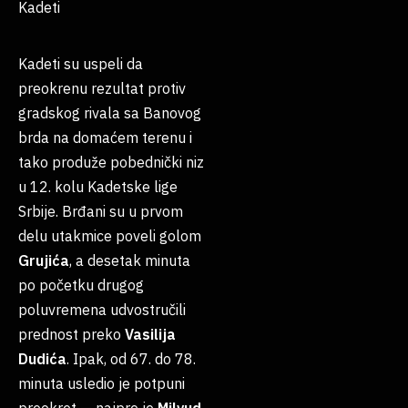
Kadeti
Kadeti su uspeli da
preokrenu rezultat protiv
gradskog rivala sa Banovog
brda na domaćem terenu i
tako produže pobednički niz
u 12. kolu Kadetske lige
Srbije. Brđani su u prvom
delu utakmice poveli golom
Grujića
, a desetak minuta
po početku drugog
poluvremena udvostručili
prednost preko
Vasilija
Dudića
. Ipak, od 67. do 78.
minuta usledio je potpuni