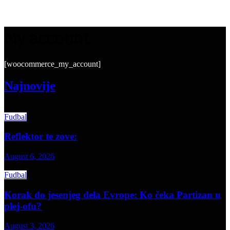
My account
[woocommerce_my_account]
Najnovije
Fudbal
Reflektor te zove:
August 6, 2026
Fudbal
Korak do jesenjeg dela Evrope: Ko čeka Partizan u
plej-ofu?
August 3, 2026