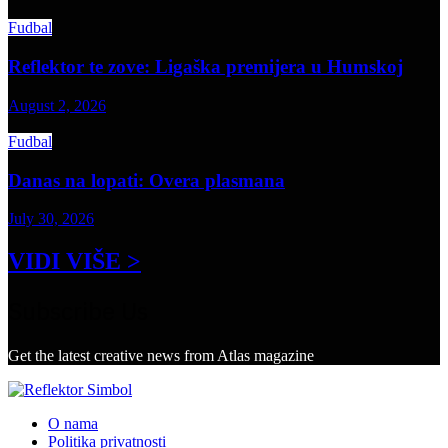
Fudbal
Reflektor te zove: Ligaška premijera u Humskoj
August 2, 2026
Fudbal
Danas na lopati: Overa plasmana
July 30, 2026
VIDI VIŠE >
Subscribe Us
Get the latest creative news from Atlas magazine
O nama
Politika privatnosti