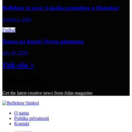
Reflektor te zove: Ligaška premijera u Humskoj
August 2, 2026
Fudbal
Danas na lopati: Overa plasmana
July 30, 2026
Vidi više >
Subscribe Us
Get the latest creative news from Atlas magazine
O nama
Politika privatnosti
Kontakt