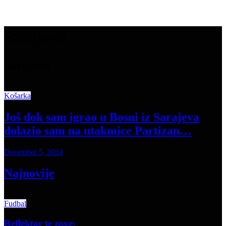
Sarajevo
Sarajevo
Košarka
Još dok sam igrao u Bosni iz Sarajeva
dolazio sam na utakmice Partizan…
December 5, 2024
Najnovije
Fudbal
Reflektor te zove: