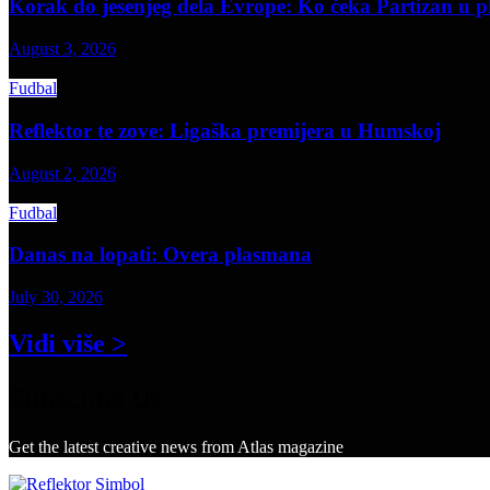
Korak do jesenjeg dela Evrope: Ko čeka Partizan u p
August 3, 2026
Fudbal
Reflektor te zove: Ligaška premijera u Humskoj
August 2, 2026
Fudbal
Danas na lopati: Overa plasmana
July 30, 2026
Vidi više >
Subscribe Us
Get the latest creative news from Atlas magazine