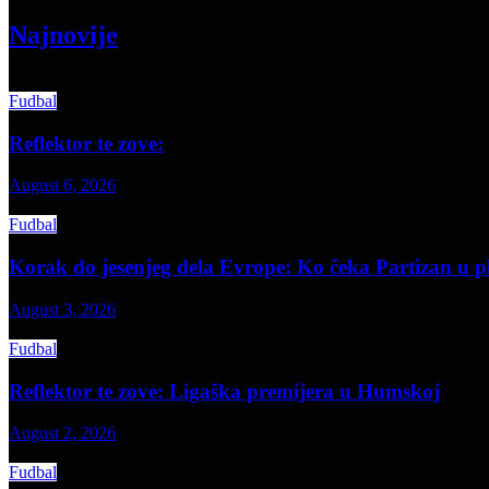
Najnovije
Fudbal
Reflektor te zove:
August 6, 2026
Fudbal
Korak do jesenjeg dela Evrope: Ko čeka Partizan u p
August 3, 2026
Fudbal
Reflektor te zove: Ligaška premijera u Humskoj
August 2, 2026
Fudbal