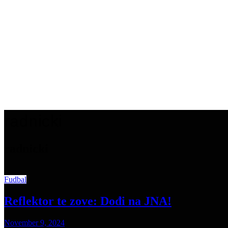
radnicki
radnicki
Fudbal
Reflektor te zove: Dođi na JNA!
November 9, 2024