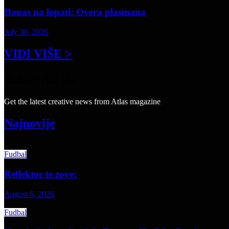
Danas na lopati: Overa plasmana
July 30, 2026
VIDI VIŠE >
Subscribe Us
Get the latest creative news from Atlas magazine
Najnovije
Fudbal
Reflektor te zove:
August 6, 2026
Fudbal