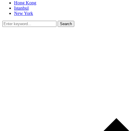
Hong Kong
Istanbul
New York
Search