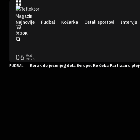
Najnovije
Fudbal
Košarka
Ostali sportovi
Intervju
30K
06
Aug
2026
Korak do jesenjeg dela Evrope: Ko čeka Partizan u plej
FUDBAL